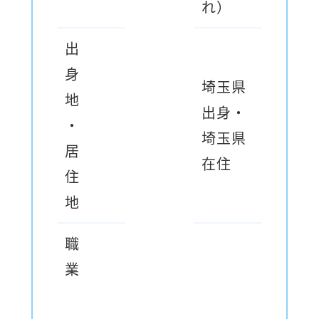
れ）
出
身
埼玉県
地
出身・
・
埼玉県
居
在住
住
地
職
業