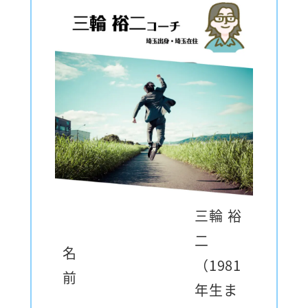
三輪 裕
二
名
（1981
前
年生ま